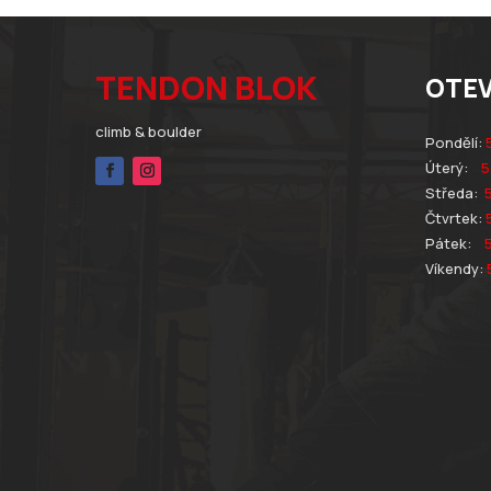
TENDON BLOK
OTEV
climb
& boulder
Pondělí:
Úterý:
5
Středa:
Čtvrtek:
Pátek:
Víkendy: