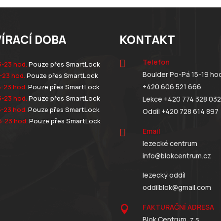
ÍRACÍ DOBA
KONTAKT
Telefon

5-23 hod.
Pouze přes SmartLock
Boulder Po-Pá 15-19 ho
-23 hod.
Pouze přes SmartLock
+420 606 521 666
5-23 hod.
Pouze přes SmartLock
5-23 hod.
Pouze přes SmartLock
Lekce +420 774 328 032
5-23 hod.
Pouze přes SmartLock
Oddíl +420 728 614 897
5-23 hod.
Pouze přes SmartLock
Email

lezecké centrum
info@blokcentrum.cz
lezecký oddíl
oddilblok@gmail.com
FAKTURAČNÍ ADRESA

Blok Centrum, z.s.